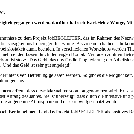
h“.
gkeit gegangen werden, darüber hat sich Karl-Heinz Wange, Mitg
Erkenntnisse zu dem Projekt JobBEGLEITER, das im Rahmen des Netz
beitslosigkeit ins Leben gerufen wurde. Bis zu einem halben Jahr kön
e Arbeitslosigkeit damit beenden. In verschiedenen Workshops werden
eilnehmenden fassen durch den engen Kontakt Vertrauen zu ihren Bet
rn ist stolz: „Das Geld, das uns für die Eingliederung der Arbeitslose
n. Und das Geld ist sehr gut angelegt!“
 der intensiven Betreuung gelassen werden. So gibt es die Möglichkeit,
fahrungen aus.
hmern erfreut, dass diese Maßnahme so gut angenommen wird. Er ist 
 seit Anfang des Jahres. Sie ist überzeugt, dass durch die intensive und 
 die angenehme Atmosphäre und dass sie wertgeschätzt werden.
 nach Berlin nehmen. Und das Projekt JobBEGLEITER als positives Beis