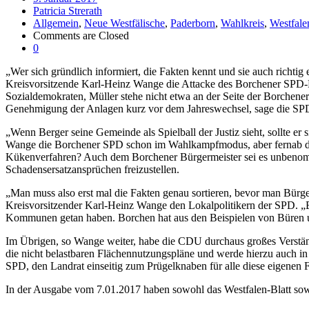
Patricia Strerath
Allgemein
,
Neue Westfälische
,
Paderborn
,
Wahlkreis
,
Westfale
Comments are Closed
0
„Wer sich gründlich informiert, die Fakten kennt und sie auch richtig
Kreisvorsitzende Karl-Heinz Wange die Attacke des Borchener SPD-
Sozialdemokraten, Müller stehe nicht etwa an der Seite der Borchener
Genehmigung der Anlagen kurz vor dem Jahreswechsel, sage die SPD 
„Wenn Berger seine Gemeinde als Spielball der Justiz sieht, sollte er
Wange die Borchener SPD schon im Wahlkampfmodus, aber fernab der 
Kükenverfahren? Auch dem Borchener Bürgermeister sei es unbenom
Schadensersatzansprüchen freizustellen.
„Man muss also erst mal die Fakten genau sortieren, bevor man Bürge
Kreisvorsitzender Karl-Heinz Wange den Lokalpolitikern der SPD. „E
Kommunen getan haben. Borchen hat aus den Beispielen von Büren u
Im Übrigen, so Wange weiter, habe die CDU durchaus großes Verstän
die nicht belastbaren Flächennutzungspläne und werde hierzu auch i
SPD, den Landrat einseitig zum Prügelknaben für alle diese eigenen F
In der Ausgabe vom 7.01.2017 haben sowohl das Westfalen-Blatt sowie