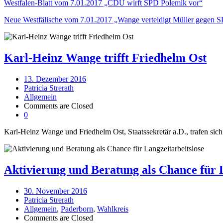
Westfalen-Blatt vom 7.01.2017 „CDU wirft SPD Polemik vor“
Neue Westfälische vom 7.01.2017 „Wange verteidigt Müller gegen 
Karl-Heinz Wange trifft Friedhelm Ost
13. Dezember 2016
Patricia Strerath
Allgemein
Comments are Closed
0
Karl-Heinz Wange und Friedhelm Ost, Staatssekretär a.D., trafen sich 
Aktivierung und Beratung als Chance für L
30. November 2016
Patricia Strerath
Allgemein
,
Paderborn
,
Wahlkreis
Comments are Closed