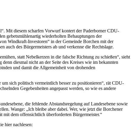
rteil“. Mit diesem scharfen Vorwurf kontert der Paderborner CDU-
den gebetsmühlenartig wiederholten Behauptungen der
en von Windkraft-Investoren“ in der Gemeinde Borchen mit der
n auch des Bürgermeisters ab und verkenne die Rechtslage.
bemühen, statt Nebelkerzen in die falsche Richtung zu schießen“, sieht
denn diesmal nicht an der Seite des Kreises wie im bekannten
inden und damit die Allgemeinheit von drohenden
um sich politisch vermeintlich besser zu positionieren“, rät CDU-
echselnden Gegebenheiten angepasst werden, so wie es andere
Bundesebene, die fehlende Abstandsregelung auf Landesebene sowie
en. Wange: „Ich bleibe aber dabei. Wer, wie jetzt die Borchener
t mit dem offensichtlich überforderten Bürgermeister.“
e hier nachlesen: