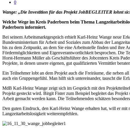
0
Wange: „Die Investition für das Projekt JobBEGLEITER lohnt sic
Welche Wege im Kreis Paderborn beim Thema Langzeitarbeitslosi
Paderborn informiert.
Bei seinem Arbeitsmarktgespräch erhielt Karl-Heinz Wange neue 
Bundesministerium für Arbeit und Soziales zum Abbau der Langzeitar
bis zu dem Zeitpunkt, an dem Sie eine Arbeitsstelle finden und ihr
Fördermöglichkeiten und Eigenverantwortlichkeit besprochen. Die T
Horst-Hermann Müller als Geschäftsführer des Jobcenters Kreis Paderbo
Projekte, in denen unsere eigenen, gut qualifizierten Vermittler berate
Ein Teilnehmer lobt an dem Projekt auch die Freiräume, die neben all
auch ein Gruppengefühl. Man hilft sich untereinander, tauscht die Er
MdB Karl-Heinz Wange zeigt sich im Gespräch mit den Projektteilne
Projekt gesteckt wird. Birgit Fister zum Beispiel begleitet das Projekt
Arbeit gemacht werden kann. Die Teilnehmenden schätzen besonders
Den guten Eindruck, den Karl-Heinz Wange erhalten hat, will er mit
Langzeitarbeitslosigkeit weiterempfehlen.