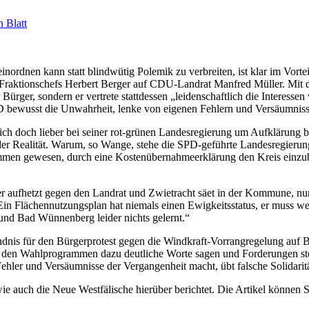
n Blatt
 einordnen kann statt blindwütig Polemik zu verbreiten, ist klar im Vo
Fraktionschefs Herbert Berger auf CDU-Landrat Manfred Müller. Mit 
 Bürger, sondern er vertrete stattdessen „leidenschaftlich die Interess
bewusst die Unwahrheit, lenke von eigenen Fehlern und Versäumnisse
 sich doch lieber bei seiner rot-grünen Landesregierung um Aufklärung 
Realität. Warum, so Wange, stehe die SPD-geführte Landesregierung 
men gewesen, durch eine Kostenübernahmeerklärung den Kreis einzub
r aufhetzt gegen den Landrat und Zwietracht säet in der Kommune, nur 
in Flächennutzungsplan hat niemals einen Ewigkeitsstatus, er muss w
nd Bad Wünnenberg leider nichts gelernt.“
dnis für den Bürgerprotest gegen die Windkraft-Vorrangregelung auf 
n den Wahlprogrammen dazu deutliche Worte sagen und Forderungen stell
ehler und Versäumnisse der Vergangenheit macht, übt falsche Solidaritä
 auch die Neue Westfälische hierüber berichtet. Die Artikel können Si